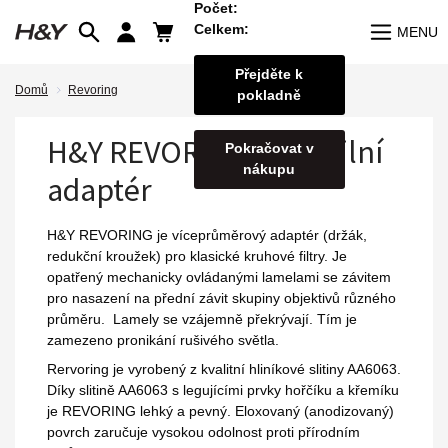
Počet:
Celkem:
MENU
Přejděte k
Domů
Revoring
pokladně
H&Y REVORING variabilní
Pokračovat v
nákupu
adaptér
H&Y REVORING je víceprůměrový adaptér
(držák,
redukční kroužek)
pro klasické kruhové filtry. Je
opatřený mechanicky ovládanými lamelami se závitem
pro nasazení na přední závit skupiny objektivů různého
průměru. Lamely se vzájemně překrývají. Tím je
zamezeno pronikání rušivého světla.
Rervoring je vyrobený z kvalitní hliníkové slitiny AA6063.
Díky slitině AA6063 s legujícími prvky hořčíku a křemíku
je REVORING lehký a pevný. Eloxovaný (anodizovaný)
povrch zaručuje vysokou odolnost proti přírodním