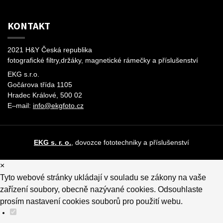
KONTAKT
2021 H&Y Česká republika
fotografické filtry,držáky, magnetické rámečky a příslušenství
EKG s.r.o.
Gočárova třída 1105
Hradec Králové, 500 02
E–mail:
info@ekgfoto.cz
EKG s. r. o.
, dovozce fototechniky a příslušenství
×
Tyto webové stránky ukládají v souladu se zákony na vaše
zařízení soubory, obecně nazývané cookies. Odsouhlaste
prosím nastavení cookies souborů pro použití webu.